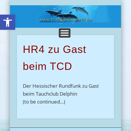
Wir über uns
Chronik
Delphine-Info
Clubreisen
Open toolbar
Impressionen
Angebote
Presse
Kontakt
HR4 zu Gast
beim TCD
Der Hessischer Rundfunk zu Gast
beim Tauchclub Delphin
(to be continued…)