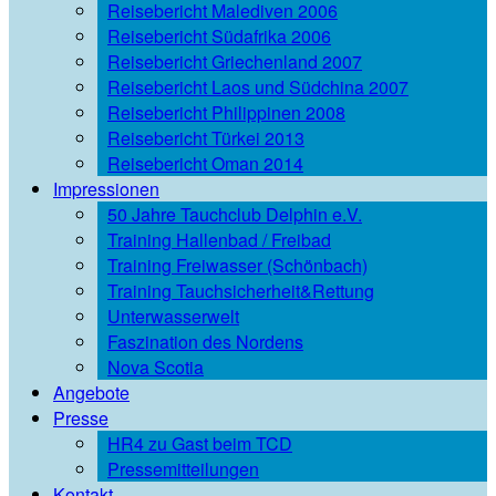
Reisebericht Malediven 2006
Reisebericht Südafrika 2006
Reisebericht Griechenland 2007
Reisebericht Laos und Südchina 2007
Reisebericht Philippinen 2008
Reisebericht Türkei 2013
Reisebericht Oman 2014
Impressionen
50 Jahre Tauchclub Delphin e.V.
Training Hallenbad / Freibad
Training Freiwasser (Schönbach)
Training Tauchsicherheit&Rettung
Unterwasserwelt
Faszination des Nordens
Nova Scotia
Angebote
Presse
HR4 zu Gast beim TCD
Pressemitteilungen
Kontakt