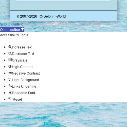
© 2007-2026 TC-Delphin-World
Skip to content
Open toolbar
Accessibility Tools
Increase Text
Decrease Text
Grayscale
High Contrast
Negative Contrast
Light Background
Links Underline
Readable Font
Reset