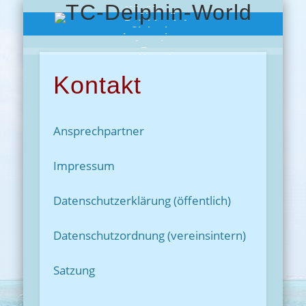
Wir über uns
Chronik
Delphine-Info
Clubreisen
Impressionen
Angebote
Presse
Kontakt
Kontakt
Ansprechpartner
Impressum
Datenschutzerklärung (öffentlich)
Datenschutzordnung (vereinsintern)
Satzung