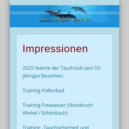
Wir über uns
Chronik
Delphine-Info
Clubreisen
Impressionen
Angebote
Presse
Kontakt
Impressionen
2025 feierte der Tauchclub sein 50-
jähriges Bestehen
Training Hallenbad
Training Freiwasser (Steinbruch
Winkel / Schönbach)
Training „Tauchsicherheit und