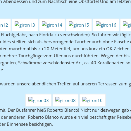
um Abendessen und zum Nachtisch eine Obsttorte! Und am letzten A
luchtgefahr, nach Florida zu verschwinden). So fuhren wir tägli
des stellten sich als hervorragende Taucher auch ohne Flasche da
ten manchmal bis zu 20 Meter tief, um uns kurz ein OK-Zeichen z
en mehrer Tauchgänge vom Ufer aus durchführten. Wegen der bis
orgonien, Schwämme verschiedenster Art, ca. 40 Korallenarten soll
e.
z wurden unsere abendlichen Treffen auf unseren Terrassen zum 
mà. Der Busfahrer hieß Roberto Blanco! Nicht nur deswegen gab e
der anderen. Roberto Blanco wurde ein viel beschäftigter Reisebe
der Binnensee besichtigen.