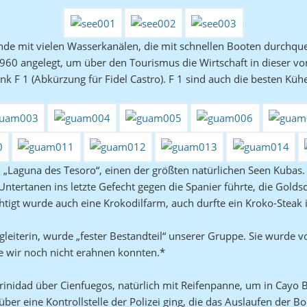
ände mit vielen Wasserkanälen, die mit schnellen Booten durchqu
d 1960 angelegt, um über den Tourismus die Wirtschaft in dieser v
nk F 1 (Abkürzung für Fidel Castro). F 1 sind auch die besten Küh
„Laguna des Tesoro“, einen der größten natürlichen Seen Kubas.
ntertanen ins letzte Gefecht gegen die Spanier führte, die Golds
ichtigt wurde auch eine Krokodilfarm, auch durfte ein Kroko-Steak
gleiterin, wurde „fester Bestandteil“ unserer Gruppe. Sie wurde 
e wir noch nicht erahnen konnten.*
Trinidad über Cienfuegos, natürlich mit Reifenpanne, um in Cayo 
r eine Kontrollstelle der Polizei ging, die das Auslaufen der Bo