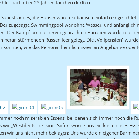
e hier nach über 25 Jahren tauchen durften.
 Sandstrandes, die Häuser waren kubanisch einfach eingerichtet.
. Der zugesagte Swimmingpool war ohne Wasser, und anfänglich
gen. Der Kampf um die herein gebrachten Bananen wurde zu einem
 von heran stürmenden Russen leer gefegt. Die „Vollpension“ wur
n konnten, wie das Personal heimlich Essen an Angehörige oder F
mer noch miserablen Essens, bei denen sich immer noch die R
ss wir „Westdeutsche“ sind: Sofort wurde uns ein kostenloses Ess
ten wir uns nicht mehr beklagen: Uns wurde ein eigener Barmixe