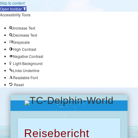
Skip to content
Open toolbar
Accessibility Tools
Increase Text
Decrease Text
Grayscale
High Contrast
Negative Contrast
Light Background
Links Underline
Readable Font
Reset
Wir über uns
Chronik
Delphine-Info
Clubreisen
Impressionen
Angebote
Presse
Kontakt
Reisebericht