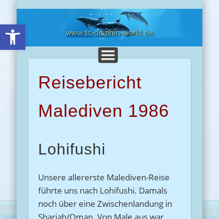
Wir über uns
Chronik
Delphine-Info
Clubreisen
Open toolbar
Impressionen
Angebote
Presse
Kontakt
Reisebericht
Malediven 1986
Lohifushi
Unsere allererste Malediven-Reise
führte uns nach Lohifushi. Damals
noch über eine Zwischenlandung in
Sharjah/Oman. Von Male aus war