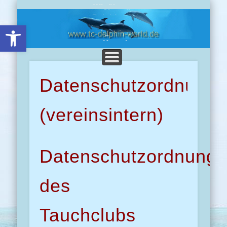
Wir über uns
Chronik
Delphine-Info
Clubreisen
Open toolbar
Impressionen
Angebote
Presse
Kontakt
Datenschutzordnung
(vereinsintern)
Datenschutzordnung
des
Tauchclubs