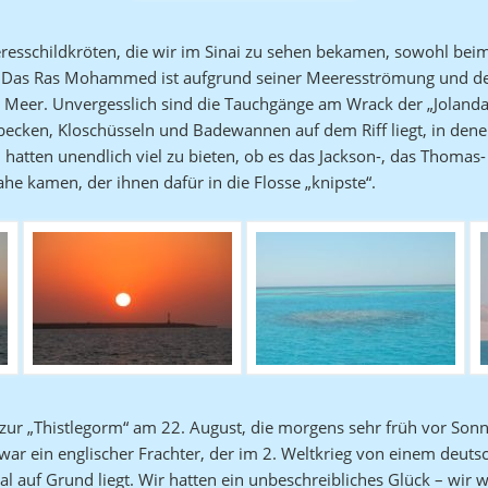
eresschildkröten, die wir im Sinai zu sehen bekamen, sowohl be
. Das Ras Mohammed ist aufgrund seiner Meeresströmung und d
 Meer. Unvergesslich sind die Tauchgänge am Wrack der „Jolanda“,
becken, Kloschüsseln und Badewannen auf dem Riff liegt, in denen
an hatten unendlich viel zu bieten, ob es das Jackson-, das Thoma
he kamen, der ihnen dafür in die Flosse „knipste“.
zur „Thistlegorm“ am 22. August, die morgens sehr früh vor Son
 war ein englischer Frachter, der im 2. Weltkrieg von einem deut
nal auf Grund liegt. Wir hatten ein unbeschreibliches Glück – wi