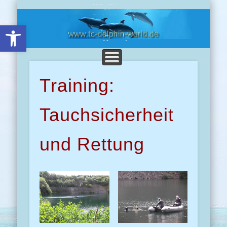
Wir über uns
Chronik
Delphine-Info
Clubreisen
Open toolbar
Impressionen
Angebote
Presse
Kontakt
Training:
Tauchsicherheit
und Rettung