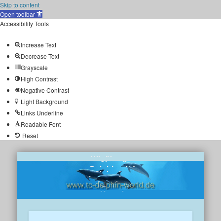
Skip to content
Open toolbar
Accessibility Tools
Increase Text
Decrease Text
Grayscale
High Contrast
Negative Contrast
Light Background
Links Underline
Readable Font
Reset
Wir über uns
Chronik
Delphine-Info
Clubreisen
Impressionen
Angebote
Presse
Kontakt