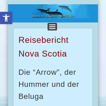
Wir über uns
Chronik
Delphine-Info
Clubreisen
Open toolbar
Impressionen
Angebote
Presse
Kontakt
Reisebericht
Nova Scotia
Die “Arrow”, der
Hummer und der
Beluga