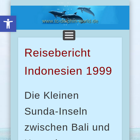
Wir über uns
Chronik
Delphine-Info
Clubreisen
Open toolbar
Impressionen
Angebote
Presse
Kontakt
Reisebericht
Indonesien 1999
Die Kleinen
Sunda-Inseln
zwischen Bali und